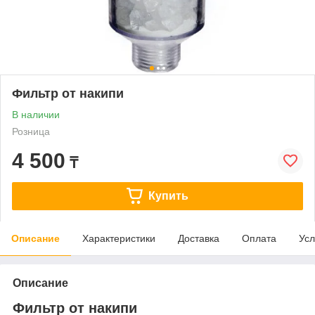
Фильтр от накипи
В наличии
Розница
4 500
₸
Купить
Описание
Характеристики
Доставка
Оплата
Усл
Описание
Фильтр от накипи