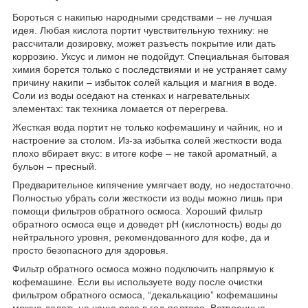
Бороться с накипью народными средствами – не лучшая
идея. Любая кислота портит чувствительную технику: не
рассчитали дозировку, может разъесть покрытие или дать
коррозию. Уксус и лимон не подойдут. Специальная бытовая
химия борется только с последствиями и не устраняет саму
причину накипи – избыток солей кальция и магния в воде.
Соли из воды оседают на стенках и нагревательных
элементах: так техника ломается от перегрева.
Жесткая вода портит не только кофемашину и чайник, но и
настроение за столом. Из-за избытка солей жесткости вода
плохо вбирает вкус: в итоге кофе – не такой ароматный, а
бульон – пресный.
Предварительное кипячение умягчает воду, но недостаточно.
Полностью убрать соли жесткости из воды можно лишь при
помощи фильтров обратного осмоса. Хороший фильтр
обратного осмоса еще и доведет pH (кислотность) воды до
нейтрального уровня, рекомендованного для кофе, да и
просто безопасного для здоровья.
Фильтр обратного осмоса можно подключить напрямую к
кофемашине. Если вы используете воду после очистки
фильтром обратного осмоса, “декалькацию” кофемашины