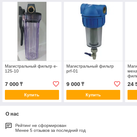
Магистральный фильтр e-
Магистральный фильтр
Маги
125-10
prf-01
мех
фил
7 000
9 000
24 
₸
₸
Купить
Купить
О нас
Рейтинг не сформирован
Менее 5 отзывов за последний год